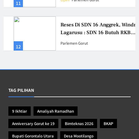
11
Reses Di SDN 16 Anggrek, Windra
Lagarusu : SDN 16 Butuh RKB
dan Ruang Perpustakaan
Parlemen Gorut
12
TAG PILIHAN
9 Ikhtiar
Amaliyah Ramadhan
Anniversary Gorut ke 19
Bimteknas 2026
BKAP
Bupati Gorontalo Utara
Desa Mootilango