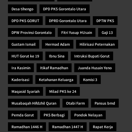
Desa tihengo
DPD PKS Gorontalo Utara
DPD PKS GORUT
DPRD Gorontalo Utara
DPTW PKS
DPW Provinsi Gorontalo
Fitri Yusup HUsain
Gaji 13
Gustam Ismail
Hermad Adam
Hilirisasi Peternakan
HUT Gorut ke 19
Ibnu Sina
Intruksi Bupati Gorut
Ira Kasimin
Itikaf Ramadhan
Juanda Husain Yeno
Kaderisasi
Ketahanan Keluarga
Komisi 3
Maqasid Syariah
Milad PKS ke 24
Musabaqah Hifdzhil Quran
Otabi Farm
Pansus bmd
Pemda Gorut
PKS Berbagi
Pondok Nelayan
Ramadhan 1446 H
Ramadhan 1447 H
Rapat Kerja