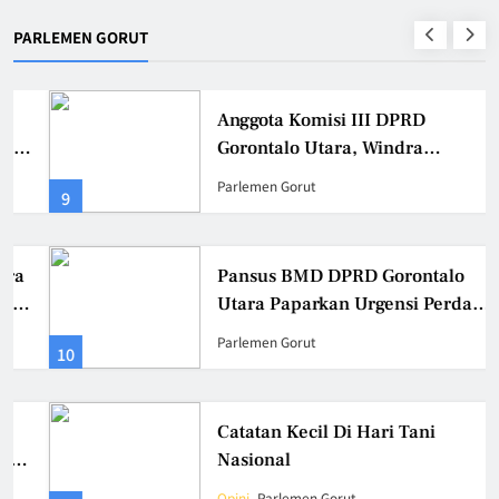
PARLEMEN GORUT
Anggota Komisi III DPRD
Gorontalo Utara, Windra
Lagarusu Meminta Pemda Gorut
Parlemen Gorut
9
Tetapkan Jadwal Pasti
Pembayaran TPG Gaji 13 dan THR
Guru 2025
Pansus BMD DPRD Gorontalo
Utara Paparkan Urgensi Perda
BMD Di Kemendagri RI
Parlemen Gorut
10
Catatan Kecil Di Hari Tani
Nasional
Opini
Parlemen Gorut