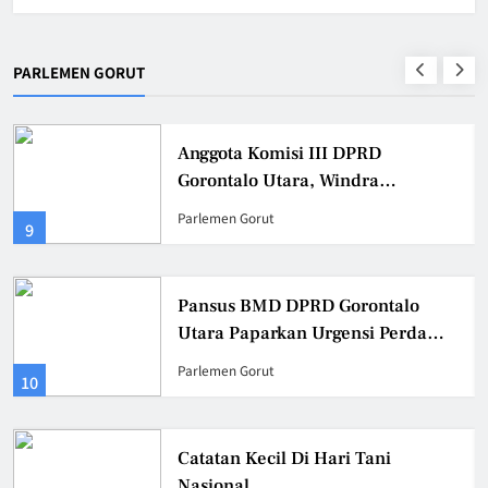
PARLEMEN GORUT
Anggota Komisi III DPRD
Gorontalo Utara, Windra
Lagarusu Meminta Pemda Gorut
Parlemen Gorut
9
Tetapkan Jadwal Pasti
Pembayaran TPG Gaji 13 dan THR
Guru 2025
Pansus BMD DPRD Gorontalo
Utara Paparkan Urgensi Perda
BMD Di Kemendagri RI
Parlemen Gorut
10
Catatan Kecil Di Hari Tani
Nasional