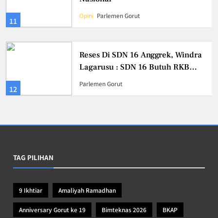
Opini
Parlemen Gorut
11
Reses Di SDN 16 Anggrek, Windra
Lagarusu : SDN 16 Butuh RKB
dan Ruang Perpustakaan
Parlemen Gorut
12
TAG PILIHAN
9 Ikhtiar
Amaliyah Ramadhan
Anniversary Gorut ke 19
Bimteknas 2026
BKAP