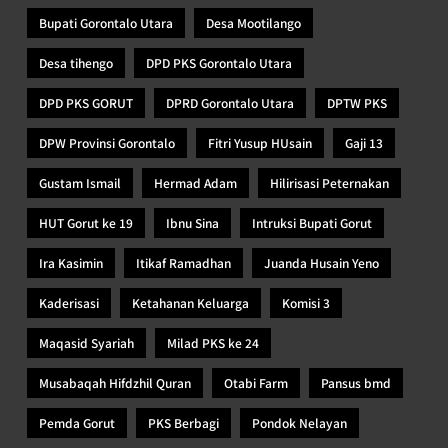
Bupati Gorontalo Utara
Desa Mootilango
Desa tihengo
DPD PKS Gorontalo Utara
DPD PKS GORUT
DPRD Gorontalo Utara
DPTW PKS
DPW Provinsi Gorontalo
Fitri Yusup HUsain
Gaji 13
Gustam Ismail
Hermad Adam
Hilirisasi Peternakan
HUT Gorut ke 19
Ibnu Sina
Intruksi Bupati Gorut
Ira Kasimin
Itikaf Ramadhan
Juanda Husain Yeno
Kaderisasi
Ketahanan Keluarga
Komisi 3
Maqasid Syariah
Milad PKS ke 24
Musabaqah Hifdzhil Quran
Otabi Farm
Pansus bmd
Pemda Gorut
PKS Berbagi
Pondok Nelayan