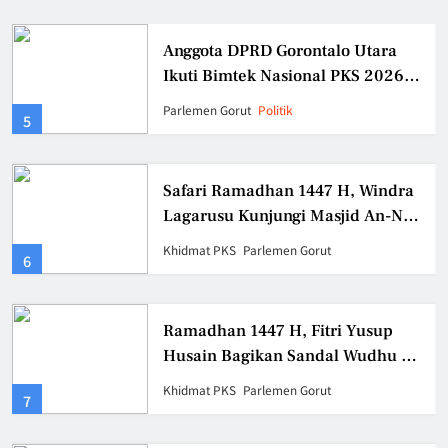
Anggota DPRD Gorontalo Utara
An
Ikuti Bimtek Nasional PKS 2026
Go
di Jakarta
La
Parlemen Gorut
Politik
Pa
9
Te
Pe
Gu
Safari Ramadhan 1447 H, Windra
Pa
Lagarusu Kunjungi Masjid An-Nur
Ut
Mootilango, Ajak Jamaah
BM
Khidmat PKS
Parlemen Gorut
Pa
10
Tingkatkan Kedermawanan Sosial
Ramadhan 1447 H, Fitri Yusup
Ca
Husain Bagikan Sandal Wudhu ke
Na
Sejumlah Masjid di Kwandang
Khidmat PKS
Parlemen Gorut
Opi
11