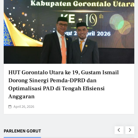
Gorontalo Utara ke 19, Gustam Ismail
Fitri 
ong Sinergi Pemda–DPRD dan
Kita Be
malisasi PAD di Tengah Efisiensi
Doa”
garan
April 26,
l 26, 2026
PARLEMEN GORUT