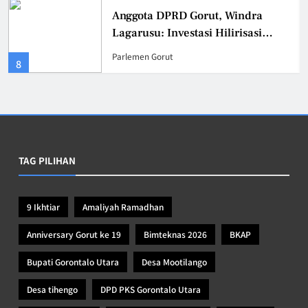
Anggota DPRD Gorut, Windra
Re
Lagarusu: Investasi Hilirisasi
La
Ayam Rp1,4 Triliun Jadi Penopang
da
Parlemen Gorut
Pa
12
Target Makro Ekonomi Gorontalo
Utara
TAG PILIHAN
9 Ikhtiar
Amaliyah Ramadhan
Anniversary Gorut ke 19
Bimteknas 2026
BKAP
Bupati Gorontalo Utara
Desa Mootilango
Desa tihengo
DPD PKS Gorontalo Utara