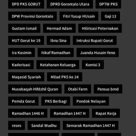
DPD PKS GORUT
DPRD Gorontalo Utara
DPTW PKS
DPW Provinsi Gorontalo
Fitri Yusup HUsain
Gaji 13
Gustam Ismail
Hermad Adam
Hilirisasi Peternakan
HUT Gorut ke 19
Ibnu Sina
Intruksi Bupati Gorut
Ira Kasimin
Itikaf Ramadhan
Juanda Husain Yeno
Kaderisasi
Ketahanan Keluarga
Komisi 3
Maqasid Syariah
Milad PKS ke 24
Musabaqah Hifdzhil Quran
Otabi Farm
Pansus bmd
Pemda Gorut
PKS Berbagi
Pondok Nelayan
Ramadhan 1446 H
Ramadhan 1447 H
Rapat Kerja
reses
Sandal Wudhu
Semarak Ramadhan 1447 H