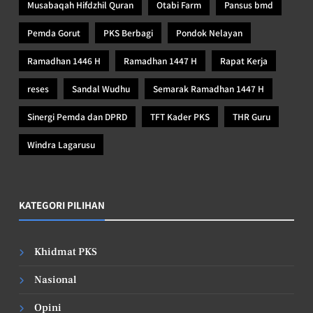
Musabaqah Hifdzhil Quran
Otabi Farm
Pansus bmd
Pemda Gorut
PKS Berbagi
Pondok Nelayan
Ramadhan 1446 H
Ramadhan 1447 H
Rapat Kerja
reses
Sandal Wudhu
Semarak Ramadhan 1447 H
Sinergi Pemda dan DPRD
TFT Kader PKS
THR Guru
Windra Lagarusu
KATEGORI PILIHAN
Khidmat PKS
Nasional
Opini