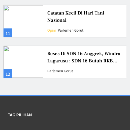
Catatan Kecil Di Hari Tani
Nasional
Opini
Parlemen Gorut
11
Reses Di SDN 16 Anggrek, Windra
Lagarusu : SDN 16 Butuh RKB
dan Ruang Perpustakaan
Parlemen Gorut
12
TAG PILIHAN