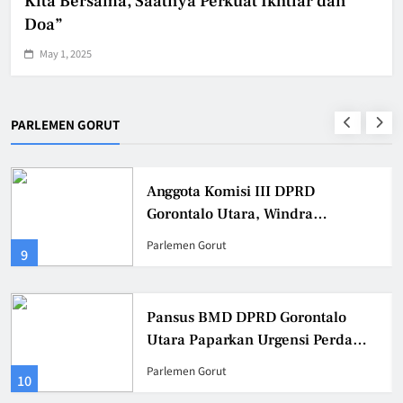
Kita Bersama, Saatnya Perkuat Ikhtiar dan
Doa”
May 1, 2025
PARLEMEN GORUT
Anggota Komisi III DPRD
Gorontalo Utara, Windra
Lagarusu Meminta Pemda Gorut
Parlemen Gorut
9
Tetapkan Jadwal Pasti
Pembayaran TPG Gaji 13 dan THR
Guru 2025
Pansus BMD DPRD Gorontalo
Utara Paparkan Urgensi Perda
BMD Di Kemendagri RI
Parlemen Gorut
10