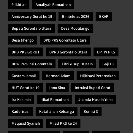
9 Ikhtiar
Amaliyah Ramadhan
Anniversary Gorut ke 19
Bimteknas 2026
BKAP
Bupati Gorontalo Utara
Desa Mootilango
Desa tihengo
DPD PKS Gorontalo Utara
DPD PKS GORUT
DPRD Gorontalo Utara
DPTW PKS
DPW Provinsi Gorontalo
Fitri Yusup HUsain
Gaji 13
Gustam Ismail
Hermad Adam
Hilirisasi Peternakan
HUT Gorut ke 19
Ibnu Sina
Intruksi Bupati Gorut
Ira Kasimin
Itikaf Ramadhan
Juanda Husain Yeno
Kaderisasi
Ketahanan Keluarga
Komisi 3
Maqasid Syariah
Milad PKS ke 24